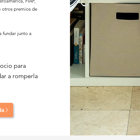
eroamérica, FIAP,
e otros premios de
 fundar junto a
ocio para
ar a romperla
da