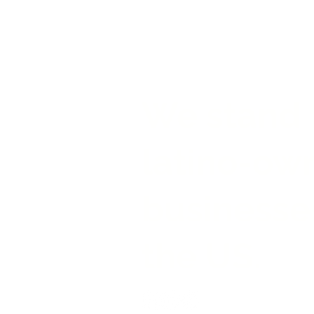
Conoce más acerca de
nuestra trayectoria y filosofía
de trabajo
We stand 
latino-ow
businesse
the US.