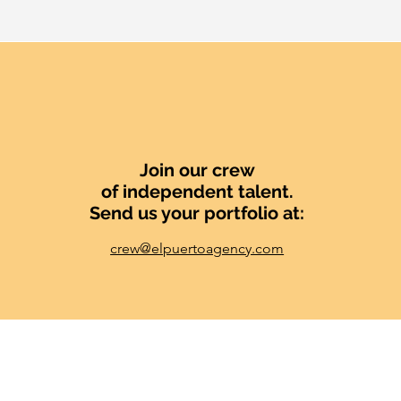
Join our crew
of independent talent.
Send us your portfolio at:
crew@elpuertoagency.com
SERVICES
WORK