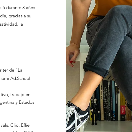
 a 5 durante 8 años
ía, gracias a su
atividad, la
.
riter de “La
Miami Ad.School.
tivo, trabajó en
gentina y Estados
ls, Clio, Effie,