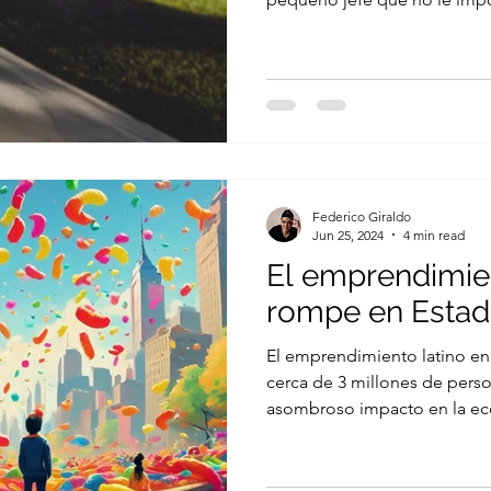
gráfico... Sigue leyendo y a
Federico Giraldo
Jun 25, 2024
4 min read
El emprendimien
rompe en Estad
El emprendimiento latino e
cerca de 3 millones de perso
asombroso impacto en la e