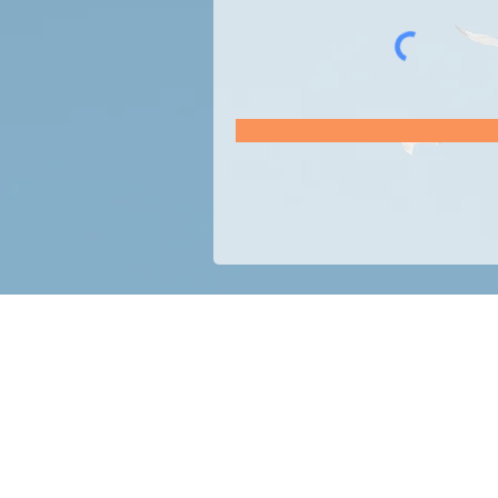
ABOUT US
Conoce más acerca de
nuestra trayectoria y filosofía
de trabajo