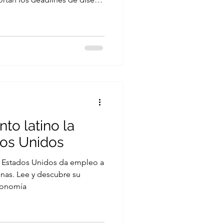
compáñanos en este viaje.
to latino la
os Unidos
n Estados Unidos da empleo a
nas. Lee y descubre su
conomía