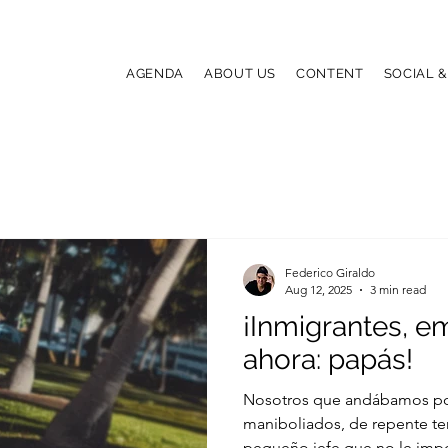
AGENDA
ABOUT US
CONTENT
SOCIAL 
Federico Giraldo
Aug 12, 2025
3 min read
¡Inmigrantes, 
ahora: papás!
Nosotros que andábamos por
maniboliados, de repente te
pequeño jefe que no le impo