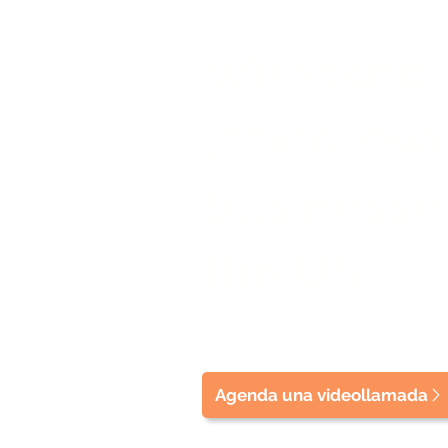
We stand 
latino-ow
businesse
the US.
Agenda una videollamada