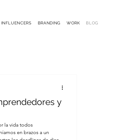
& INFLUENCERS
BRANDING
WORK
BLOG
emprendedores y
 la vida todos
níamos en brazos a un
rtan los deadlines de diseño