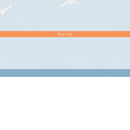
Sign Up
SERVICES
WORK
Social Media & Influencers
Marketing for lawyers
Content Creation
Personal branding
Swimwear photoshoot