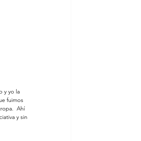
 y yo la 
ue fuimos 
ropa.  Ahí 
iativa y sin 