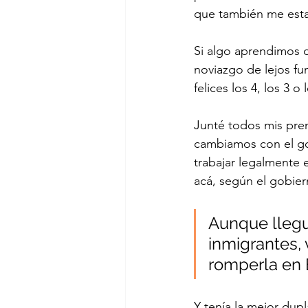
que también me est
Si algo aprendimos 
noviazgo de lejos fun
felices los 4, los 3 
Junté todos mis prem
cambiamos con el gob
trabajar legalmente e
acá, según el gobie
Aunque llegu
inmigrantes,
romperla en 
Y tenía la mejor dup