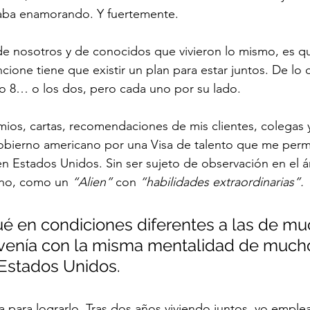
aba enamorando. Y fuertemente. 
de nosotros y de conocidos que vivieron lo mismo, es q
cione tiene que existir un plan para estar juntos. De lo c
o lo 8… o los dos, pero cada uno por su lado. 
ios, cartas, recomendaciones de mis clientes, colegas y 
ierno americano por una Visa de talento que me permitir
n Estados Unidos. Sin ser sujeto de observación en el ár
rno, como un 
“Alien”
 con 
“habilidades extraordinarias”.
é en condiciones diferentes a las de mu
 venía con la misma mentalidad de mucho
Estados Unidos. 
la para lograrlo. Tras dos años viviendo juntos, yo emp