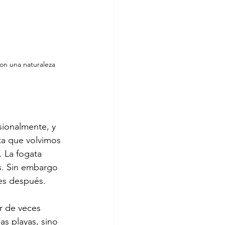
on una naturaleza 
sionalmente, y 
ta que volvimos 
 La fogata 
s. Sin embargo 
ses después. 
ar de veces 
as playas, sino 