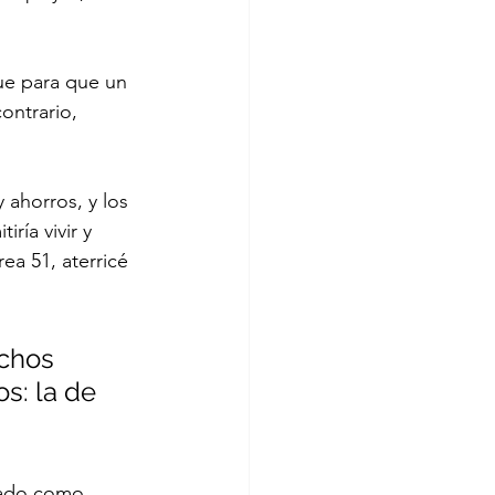
ue para que un 
ontrario, 
ahorros, y los 
ía vivir y 
ea 51, aterricé 
chos 
s: la de 
leado como 